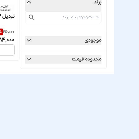
برند
تبدیل 3به2 همه کاره اصل چین
%
196,000
84,000
موجودی
محدوده قیمت