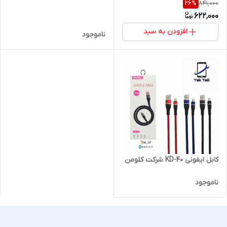
841,000
26
%
622,000
افزودن به سبد
ناموجود
کابل ایفونی KD-40 شرکت کلومن
ناموجود