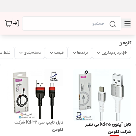
کلومن
پربازدیدترین
برندها
قیمت
دسته‌بندی
فقط م
کابل تایپ سی Kd-32 شرکت
کابل آیفون kd-25 بی نظیر
کلومن
شرکت کلومن