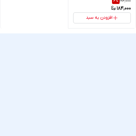
196,000
6
%
184,000
افزودن به سبد