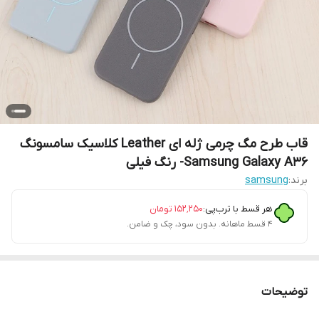
قاب طرح مگ چرمی ژله ای Leather کلاسیک سامسونگ
Samsung Galaxy A36- رنگ فیلی
برند:
samsung
هر قسط با ترب‌پی:
۱۵۲٬۲۵۰
تومان
۴ قسط ماهانه. بدون سود، چک و ضامن.
توضیحات