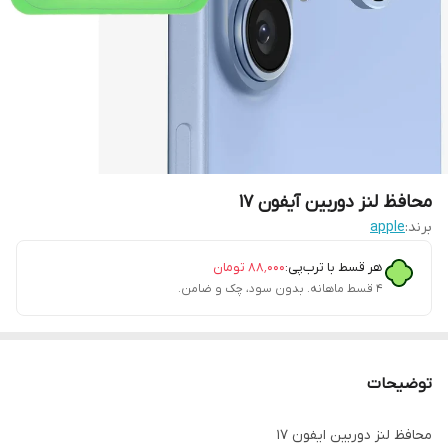
محافظ لنز دوربین آیفون 17
برند:
apple
هر قسط با ترب‌پی:
۸۸٬۰۰۰
تومان
۴ قسط ماهانه. بدون سود، چک و ضامن.
توضیحات
محافظ لنز دوربین ایفون 17