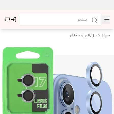
موبایل تک تل
/
گلس
/
محافظ لنز