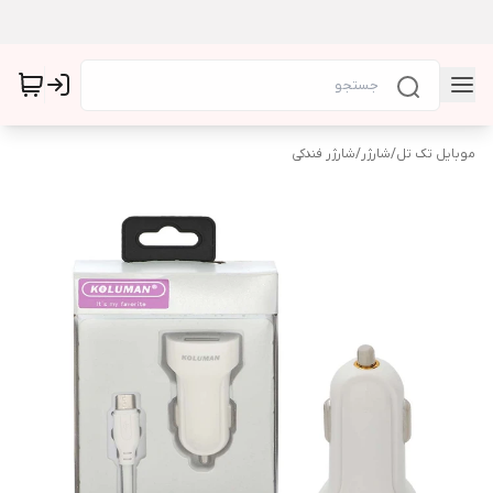
موبایل تک تل
/
شارژر
/
شارژر فندکی