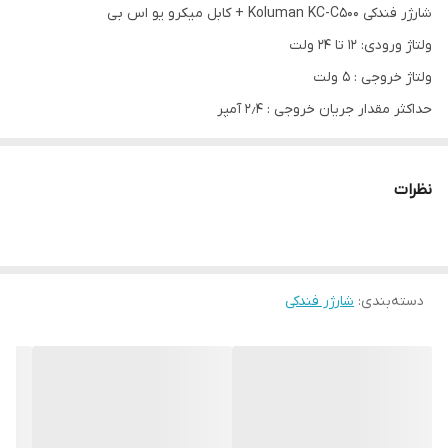
شارژر فندکی Koluman KC-C500 + کابل میکرو یو اس بی
ولتاژ ورودی: ۱۲ تا ۲۴ ولت
ولتاژ خروجی : ۵ ولت
حداکثر مقدار جریان خروجی : ۲٫۴ آمپر
تعداد پورت خروجی : ۲ پورت USB
نظرات
دسته‌بندی
:
شارژر فندکی