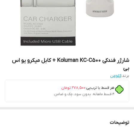
شارژر فندکی Koluman KC-C500 + کابل میکرو یو اس
بی
برند:
کلومن
هر قسط با ترب‌پی:
۲۷۸٬۵۰۰
تومان
۴ قسط ماهانه. بدون سود، چک و ضامن.
توضیحات