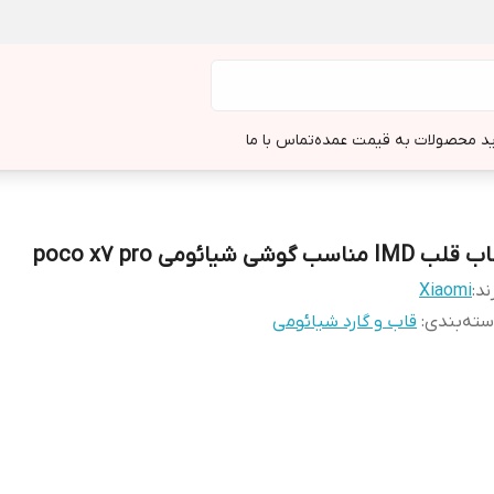
د محصولات به قیمت عمده
تماس با ما
لب IMD مناسب گوشی شیائومی poco x7 pro
ند:
Xiaomi
ته‌بندی
:
قاب و گارد شیائومی