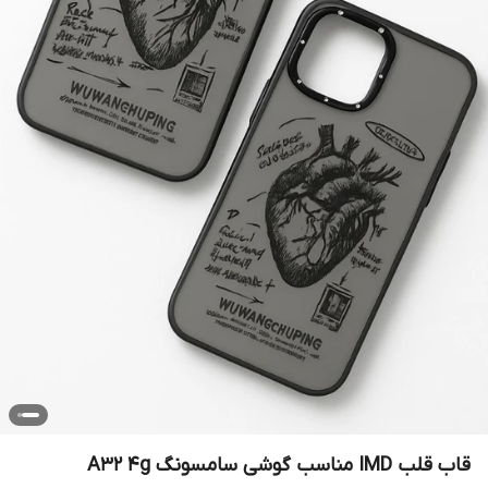
قاب قلب IMD مناسب گوشی سامسونگ A32 4g