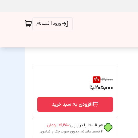
ورود | ثبت‌نام
9
%
227,000
205,000
افزودن به سبد خرید
هر قسط با ترب‌پی:
۵۱٬۲۵۰
تومان
۴ قسط ماهانه. بدون سود، چک و ضامن.