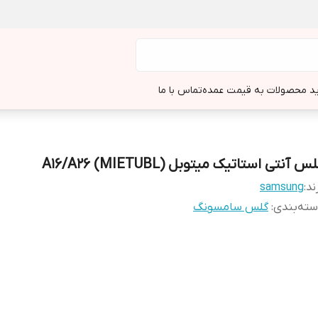
د محصولات به قیمت عمده
تماس با ما
س آنتی استاتیک میتوبل (MIETUBL) A16/A26
ند:
samsung
ته‌بندی
:
گلس سامسونگ