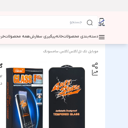
دسته‌بندی محصولات
خانه
پیگیری سفارش
همه محصولات
خری
موبایل تک تل
/
گلس
/
گلس سامسونگ
گل
بر
دس