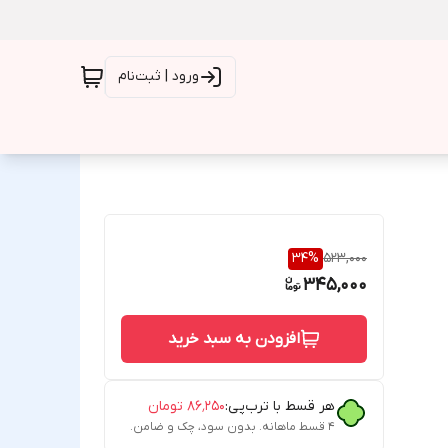
ورود | ثبت‌نام
34
%
523,000
345,000
افزودن به سبد خرید
هر قسط با ترب‌پی:
۸۶٬۲۵۰
تومان
۴ قسط ماهانه. بدون سود، چک و ضامن.