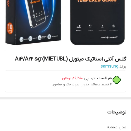
گلس آنتی استاتیک میتوبل (MIETUBL) َA14/A22 5g
برند:
samsung
هر قسط با ترب‌پی:
۸۶٬۲۵۰
تومان
۴ قسط ماهانه. بدون سود، چک و ضامن.
توضیحات
مدل مشابه