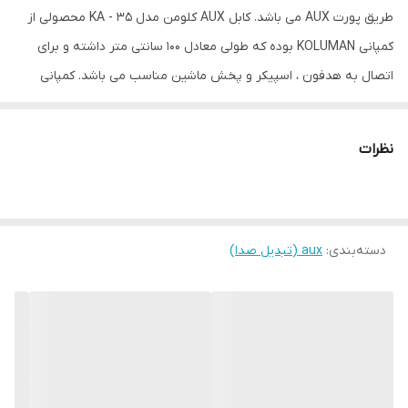
طریق پورت AUX می باشد. کابل AUX کلومن مدل KA - 35 محصولی از
کمپانی KOLUMAN بوده که طولی معادل 100 سانتی متر داشته و برای
اتصال به هدفون ، اسپیکر و پخش ماشین مناسب می باشد. کمپانی
کلومن به منظور مقاومت بالای کابل بر روی آن یک روکش از الیاف در
هم تنیده کشیده تا مقاومت آن در برابر کشش ، پارگی و گره خوردن از
نظرات
سطح بالایی برخوردار باشد. سوکت های این کابل به صورت فلزی طراحی
شده و مقاومت آن را در برابر ضربه و خط و خش بسیار بالا برده است. در
قسمت انتهای سوکت های این کابل یک قسمت سیلیکونی قرار دارد که
دسته‌بندی
:
aux (تبدیل صدا)
در صورت خم شدن کابل از آن نقطه هرگز آسیبی به کابل و سوکت آن
وارد نمی شود.