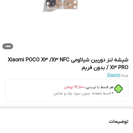
شیشه لنز دوربین شیائومی Xiaomi POCO X3 /X3 NFC
/ X3 PRO بدون فریم
برند:
Xiaomi
هر قسط با ترب‌پی:
۹۲٬۵۰۰
تومان
۴ قسط ماهانه. بدون سود، چک و ضامن.
توضیحات