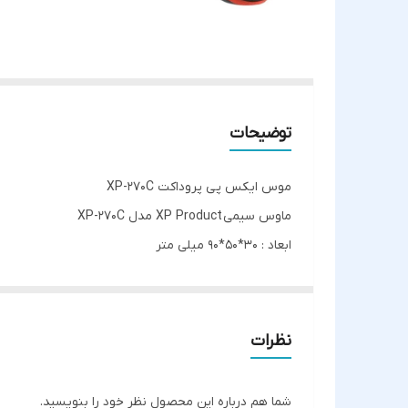
توضیحات
موس ایکس پی پروداکت XP-270C
ماوس سیمی XP Product مدل XP-270C
ابعاد : ۳۰*۵۰*۹۰ میلی متر
وزن : ۴۰ گرم
طراحی ارگونومیک
نوع اتصال : با کابل (پورت USB)
نظرات
رابط : دانگل USB
میزان دقت : ۱۰۰۰Dpi
شما هم درباره این محصول نظر خود را بنویسید.