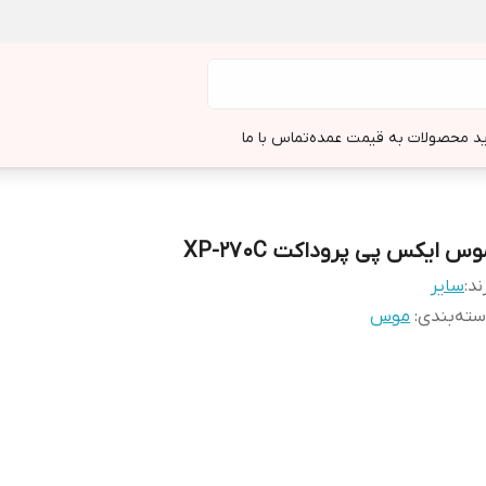
د محصولات به قیمت عمده
تماس با ما
س ایکس پی پروداکت XP-270C
ند:
سایر
ته‌بندی
:
موس