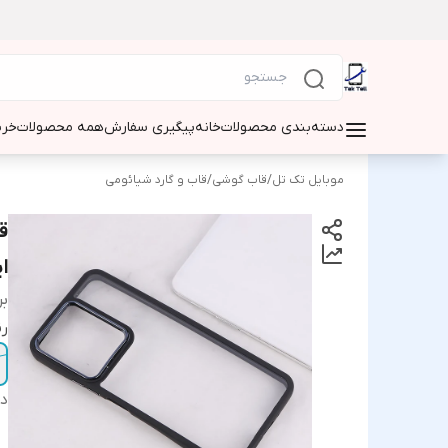
دسته‌بندی محصولات
خانه
پیگیری سفارش
همه محصولات
خری
موبایل تک تل
/
قاب گوشی
/
قاب و گارد شیائومی
ا
بر
ر
دس