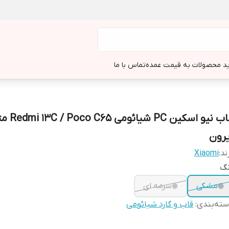
د محصولات به قیمت عمده
تماس با ما
قاب نیو اسکین PC شیائوم
یرون
ند:
Xiaomi
نگ
مشکی
سرمه ای
ته‌بندی
:
قاب و گارد شیائومی