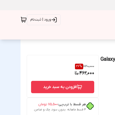
ورود | ثبت‌نام
Lens Fil سامسونگ Galaxy A26 /
26
%
630,000
462,000
افزودن به سبد خرید
هر قسط با ترب‌پی:
۱۱۵٬۵۰۰
تومان
۴ قسط ماهانه. بدون سود، چک و ضامن.