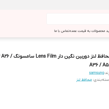
د محصولات به قیمت عمده
تماس با ما
محافظ لنز دوربین نگین دار m
A36 / A5
ند:
samsung
ته‌بندی
:
محافظ لنز