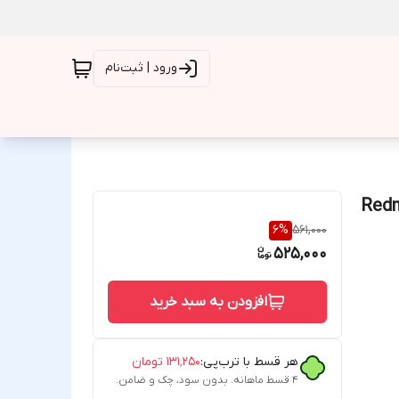
ورود | ثبت‌نام
Le شیائومی Redmi Note
6
%
561,000
525,000
افزودن به سبد خرید
هر قسط با ترب‌پی:
۱۳۱٬۲۵۰
تومان
۴ قسط ماهانه. بدون سود، چک و ضامن.