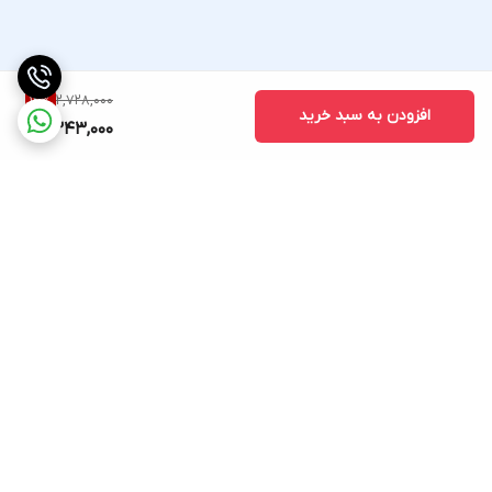
2,728,000
14
%
افزودن به سبد خرید
2,343,000
برگشت به بالا