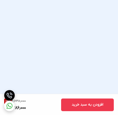
2,638,000
13
%
افزودن به سبد خرید
2,286,000