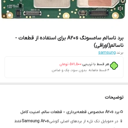
برد ناسالم سامسونگ A20s برای استفاده از قطعات -
ناسالم(اوراقی)
برند:
samsung
هر قسط با ترب‌پی:
۵۷۱٬۵۰۰
تومان
۴ قسط ماهانه. بدون سود، چک و ضامن.
توضیحات
♻️
برد A20s مخصوص قطعه‌برداری – قطعات سالم، امنیت کامل
📱 در «موبایل تک تل» از بردهای اصلی گوشی
Samsung A20s
فقط