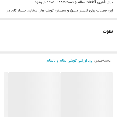
برای
تأمین قطعات سالم و تست‌شده
استفاده می‌شود.
این قطعات برای تعمیر دقیق و مطمئن گوشی‌های مشابه، بسیار کاربردی
هستند.
🔐
حفظ امنیت اطلاعات مشتریان، اولویت ماست!
نظرات
تمام هاردهای این بردها به صورت
فیزیکی سوراخ شده‌اند
تا امکان بازیابی
هیچ‌گونه اطلاعات شخصی وجود نداشته باشد.
با خیال راحت قطعه بخرید و استفاده کنید.
دسته‌بندی
:
🛠️ قطعات قابل استفاده:
برد اوراقی گوشی سالم و ناسالم
آی‌سی تغذیه، آی‌سی شارژو...
مدار پاور و مدار شارژ
سوکت‌های سالم