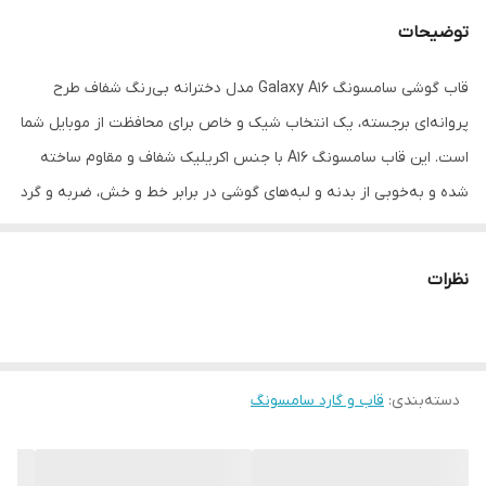
توضیحات
قاب گوشی سامسونگ Galaxy A16 مدل دخترانه بی‌رنگ شفاف طرح
پروانه‌ای برجسته، یک انتخاب شیک و خاص برای محافظت از موبایل شما
است. این قاب سامسونگ A16 با جنس اکریلیک شفاف و مقاوم ساخته
شده و به‌خوبی از بدنه و لبه‌های گوشی در برابر خط و خش، ضربه و گرد
و غبار محافظت می‌کند.
اگر به دنبال قاب سامسونگ A16 فانتزی و دخترانه هستید، این مدل
نظرات
پروانه‌ای برجسته سه‌بعدی با طراحی چشم‌نواز، گوشی شما را خاص و
متفاوت می‌کند. جنس اکریلیک شفاف آن باعث می‌شود رنگ اصلی گوشی
دیده شود و در عین حال زیبایی قاب هم جلوه‌گر باشد.
ویژگی‌ها:
دسته‌بندی
:
قاب و گارد سامسونگ
مناسب برای گوشی سامسونگ Galaxy A16
قاب دخترانه فانتزی بی‌رنگ و شفاف با طرح پروانه‌ای برجسته