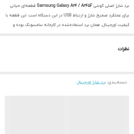
برد شارژ اصلی گوشی
Samsung Galaxy A24 / A245F
قطعه‌ای حیاتی
برای عملکرد صحیح شارژ و ارتباط USB در این دستگاه است. این قطعه با
کیفیت اورجینال، همان برد استفاده‌شده در کارخانه سامسونگ بوده و
کاملاً با مدل A24 (شماره مدل A245F) سازگار است.
در صورتی که گوشی شما با مشکلاتی مانند شارژ نشدن، قطع و وصل
نظرات
هنگام شارژ، یا عدم شناسایی کابل توسط کامپیوتر مواجه شده است،
تعویض برد شارژ با نمونه اصلی، بهترین راه‌حل برای بازگرداندن عملکرد
صحیح دستگاه خواهد بود.
ویژگی‌ها:
دسته‌بندی
:
برد شارژ اورجینال
کیفیت اورجینال (OEM)
سازگار با Samsung Galaxy A24 / A245F
پشتیبانی از شارژ سریع (Fast Charging)
رفع مشکل شارژ و ارتباط USB
توصیه مهم:
نصب این قطعه بهتر است توسط تعمیرکار مجرب انجام