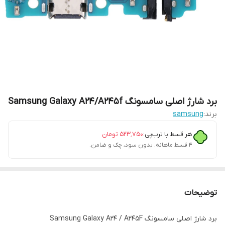
برد شارژ اصلی سامسونگ Samsung Galaxy A24/A245f
برند:
samsung
هر قسط با ترب‌پی:
۵۲۳٬۷۵۰
تومان
۴ قسط ماهانه. بدون سود، چک و ضامن.
توضیحات
برد شارژ اصلی سامسونگ Samsung Galaxy A24 / A245F