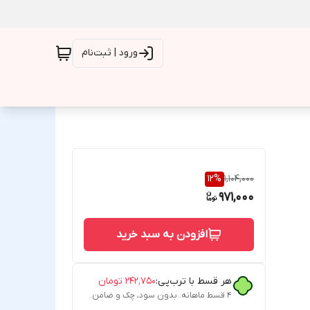
ورود | ثبت‌نام
12
%
1,104,000
971,000
افزودن به سبد خرید
هر قسط با ترب‌پی:
۲۴۲٬۷۵۰
تومان
۴ قسط ماهانه. بدون سود، چک و ضامن.