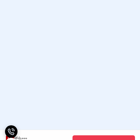
945,000
8
%