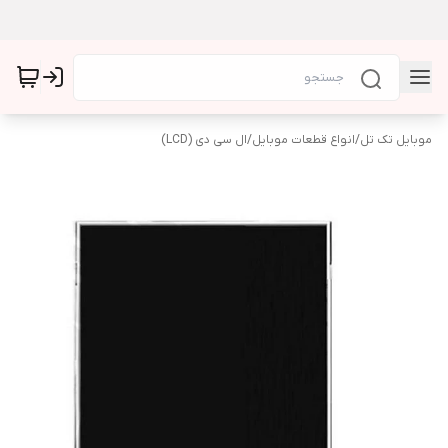
موبایل تک تل
/
انواع قطعات موبایل
/
ال سی دی (LCD)