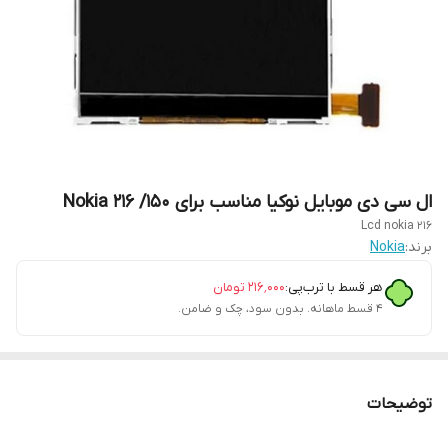
ال سی دی موبایل نوکیا مناسب برای 150/ Nokia 216
Lcd nokia 216
برند:
Nokia
هر قسط با ترب‌پی:
۲۱۶٬۰۰۰
تومان
۴ قسط ماهانه. بدون سود، چک و ضامن.
توضیحات