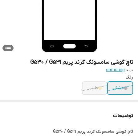
تاچ گوشی سامسونگ گرند پریم G530 / G531
برند:
samsung
رنگ
مشکی
طلایی
توضیحات
تاچ گوشی سامسونگ گرند پریم G530 / G531