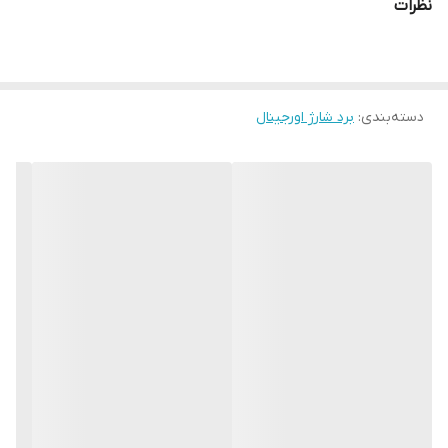
نظرات
شامل قطعات
:
پورت شارژ USB Type-C
میکروفون اصلی
دسته‌بندی
:
برد شارژ اورجینال
سوکت جک هدفون
آنتن سیگنال GSM
نیاز به لحیم ندارد
– نصب آسان با ابزار استاندارد