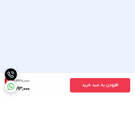
2,337,000
14
%
افزودن به سبد خرید
1,993,000