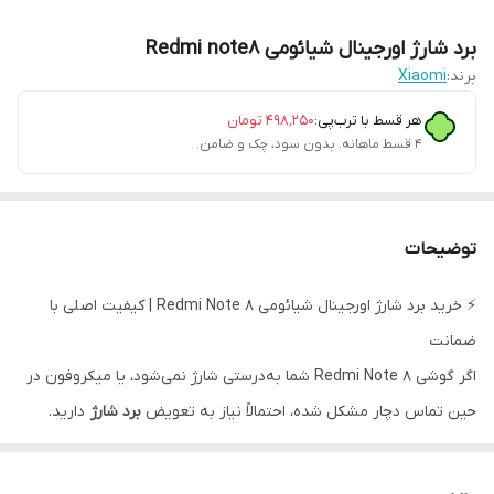
برد شارژ اورجینال شیائومی Redmi note8
برند:
Xiaomi
هر قسط با ترب‌پی:
۴۹۸٬۲۵۰
تومان
۴ قسط ماهانه. بدون سود، چک و ضامن.
توضیحات
⚡ خرید برد شارژ اورجینال شیائومی Redmi Note 8 | کیفیت اصلی با
ضمانت
اگر گوشی Redmi Note 8 شما به‌درستی شارژ نمی‌شود، یا میکروفون در
حین تماس دچار مشکل شده، احتمالاً نیاز به تعویض
برد شارژ
دارید.
🔧 مشخصات برد شارژ شیائومی Note 8:
سازگار با مدل‌های
: Redmi Note 8