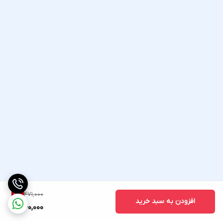
471,000
6
%
افزودن به سبد خرید
440,000