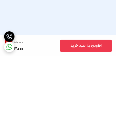
955,000
19
%
افزودن به سبد خرید
773,000
برگشت به بالا