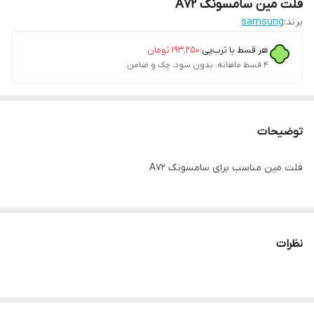
فلت مین سامسونگ A72
برند:
samsung
هر قسط با ترب‌پی:
۱۹۳٬۲۵۰
تومان
۴ قسط ماهانه. بدون سود، چک و ضامن.
توضیحات
فلت مین مناسب برای سامسونگ A72
نظرات