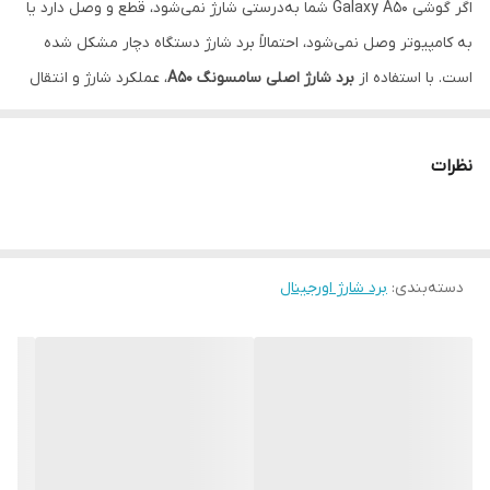
اگر گوشی Galaxy A50 شما به‌درستی شارژ نمی‌شود، قطع و وصل دارد یا
به کامپیوتر وصل نمی‌شود، احتمالاً برد شارژ دستگاه دچار مشکل شده
است. با استفاده از
برد شارژ اصلی سامسونگ A50
، عملکرد شارژ و انتقال
دیتا دستگاه خود را به حالت اولیه بازگردانید.
✅ مشخصات محصول:
نظرات
سازگاری کامل با:
Galaxy A50 مدل SM-A505
نوع پورت:
USB Type-C
شامل قطعات:
کانکتور شارژ، سوکت میکروفون
دسته‌بندی
:
برد شارژ اورجینال
کیفیت:
100٪ اورجینال (OEM)، تست‌شده و کاملاً سالم