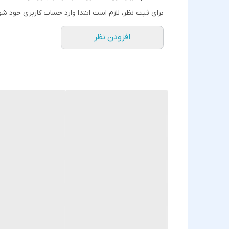
مدار مدیریت جریان و ولتاژ
برای ثبت نظر، لازم است ابتدا وارد حساب کاربری خود شو
سازگار با شارژرهای اصلی سامسونگ
افزودن نظر
نصب آسان توسط تعمیرکاران موبایل
⚠️ نکات مهم:
در هنگام تعویض برد شارژ، بهتر است از افراد مت