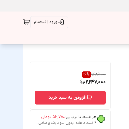
ورود | ثبت‌نام
16
%
2,686,000
2,247,000
افزودن به سبد خرید
هر قسط با ترب‌پی:
۵۶۱٬۷۵۰
تومان
۴ قسط ماهانه. بدون سود، چک و ضامن.