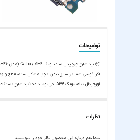
توضیحات
📦 برد شارژ اورجینال سامسونگ Galaxy A34 (مدل A346)
اگر گوشی شما در شارژ شدن دچار مشکل شده، قطع و وصل م
اورجینال سامسونگ A34
، می‌توانید عملکرد شارژ دستگاه خ
✅ مشخصات محصول:
مدل سازگار:
Samsung Galaxy A34 (مدل SM-A346)
کیفیت:
100٪ اصلی (OEM) – تضمین عملکرد دقیق و دوام بالا
نظرات
ویژگی‌ها:
پورت USB Type-C برای شارژ سریع
شما هم درباره این محصول نظر خود را بنویسید.