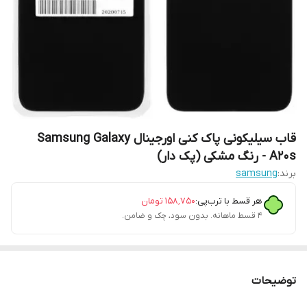
قاب سیلیکونی پاک کنی اورجینال Samsung Galaxy
A20s - رنگ مشکی (پک دار)
برند:
samsung
هر قسط با ترب‌پی:
۱۵۸٬۷۵۰
تومان
۴ قسط ماهانه. بدون سود، چک و ضامن.
توضیحات