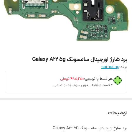
برد شارژ اورجینال سامسونگ Galaxy A22 5g
برند:
samsung
هر قسط با ترب‌پی:
۴۸۵٬۲۵۰
تومان
۴ قسط ماهانه. بدون سود، چک و ضامن.
توضیحات
برد شارژ اورجینال سامسونگ Galaxy A22 5G