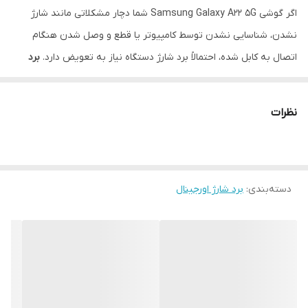
اگر گوشی Samsung Galaxy A22 5G شما دچار مشکلاتی مانند شارژ
نشدن، شناسایی نشدن توسط کامپیوتر یا قطع و وصل شدن هنگام
اتصال به کابل شده، احتمالاً برد شارژ دستگاه نیاز به تعویض دارد.
برد
شارژ اورجینال A22 5G
انتخابی مطمئن برای بازگرداندن عملکرد کامل
دستگاه شماست.
نظرات
ویژگی‌ها:
قطعه اصلی و اورجینال ساخت سامسونگ
مناسب برای مدل Galaxy A22 5G (مدل SM-A226)
دسته‌بندی
:
دارای پورت شارژ تایپ C، میکروفون مکالمه، و فلت اتصال
برد شارژ اورجینال
کیفیت ساخت بالا