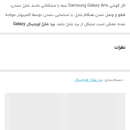
اگر گوشی Samsung Galaxy A21s شما با مشکلاتی مانند شارژ نشدن،
قطع و وصل شدن هنگام شارژ، یا شناسایی نشدن توسط کامپیوتر مواجه
شده، ممکن است مشکل از برد شارژ باشد.
برد شارژ اورجینال Galaxy
A21s
بهترین گزینه برای رفع این مشکل است.
ویژگی‌ها:
نظرات
اورجینال و با کیفیت ساخت کارخانه‌ای
سازگار ۱۰۰٪ با مدل Galaxy A21s (مدل SM-A217)
شامل پورت شارژ (Type-C)، میکروفون، و سوکت آنتن
دسته‌بندی
:
برد شارژ اورجینال
مناسب برای تعمیرات تخصصی و کاربران حرفه‌ای
نشانه‌های خرابی برد شارژ:
شارژ نشدن گوشی یا شارژ شدن بسیار کند
شناسایی نشدن گوشی هنگام اتصال به کامپیوتر
عدم کارکرد صحیح میکروفون در تماس‌ها
داغ شدن غیرعادی هنگام شارژ