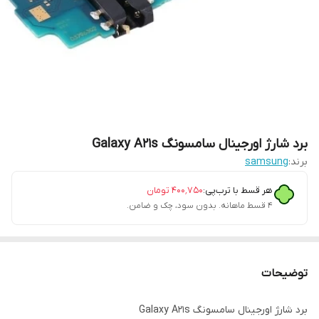
برد شارژ اورجینال سامسونگ Galaxy A21s
برند:
samsung
هر قسط با ترب‌پی:
۴۰۰٬۷۵۰
تومان
۴ قسط ماهانه. بدون سود، چک و ضامن.
توضیحات
برد شارژ اورجینال سامسونگ Galaxy A21s