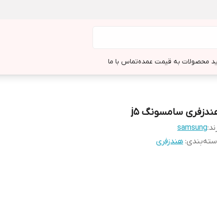
د محصولات به قیمت عمده
تماس با ما
ندزفری سامسونگ j5
ند:
samsung
ته‌بندی
:
هندزفری