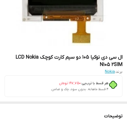
ال سی دی نوکیا 105 دو سیم کارت کوچک LCD Nokia
N105 2SIM
برند:
Nokia
هر قسط با ترب‌پی:
۱۹۷٬۷۵۰
تومان
۴ قسط ماهانه. بدون سود، چک و ضامن.
توضیحات