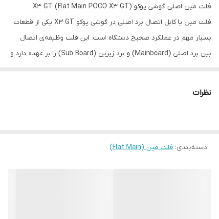
فلت مین اصلی گوشی پوکو X3 GT (Flat Main POCO X3 GT)
فلت مین یا کابل اتصال برد اصلی در گوشی پوکو X3 GT یکی از قطعات
بسیار مهم در عملکرد صحیح دستگاه است. این فلت وظیفه‌ی اتصال
بین برد اصلی (Mainboard) و برد زیرین (Sub Board) را بر عهده دارد و
نقش حیاتی در عملکرد شارژ، دیتای USB، میکروفون، ویبره و گاهی آنتن
ایفا می‌کند.
نظرات
خرابی فلت مین می‌تواند باعث قطع کامل ارتباط بین بخش‌های اصلی
سخت‌افزار شده و گوشی را با مشکلات جدی مواجه کند.
دسته‌بندی
:
فلت مین (Flat Main)