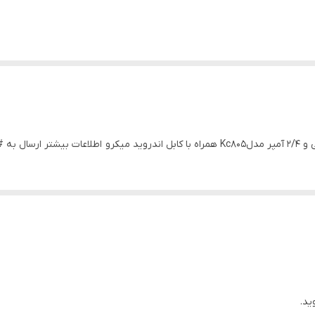
ال به #
ید.