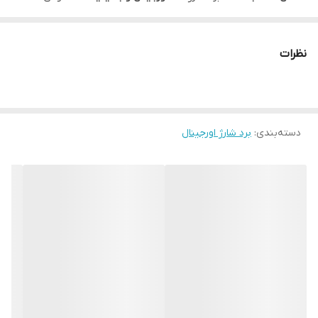
Xiaomi Redmi 9A را ارائه می‌دهیم.
ویژگی‌ها:
نظرات
کاملاً اورجینال و سازگار با مدل Redmi 9A
دارای سوکت شارژ USB، میکروفون و سوکت آنتن
کیفیت ساخت بالا، دوام طولانی و عملکرد دقیق
دسته‌بندی
:
برد شارژ اورجینال
مناسب برای تعویض در صورت خرابی برد اصلی یا عدم شارژ صحیح
نکته:
نصب این قطعه نیازمند باز کردن کامل گوشی است. برای جلوگیری
از آسیب، نصب توسط تکنسین ماهر توصیه می‌شود.
با خرید برد شارژ اورجینال، دوباره عملکرد صحیح شارژ و ارتباط گوشی خود
را بازیابی کنید.