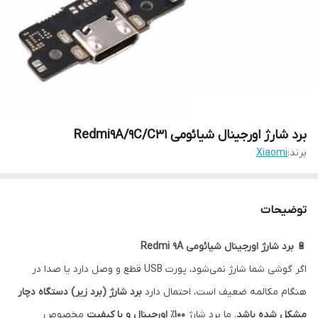
برد شارژ اورجینال شیائومی Redmi9A/9C/C31
برند:
Xiaomi
توضیحات
🔋
برد شارژ اورجینال شیائومی Redmi 9A
اگر گوشی شما شارژ نمی‌شود، پورت USB قطع و وصل دارد یا صدا در
هنگام مکالمه ضعیف است، احتمال دارد
برد شارژ (برد زیر) دستگاه دچار
مشکل شده باشد
. ما برد شارژ
100٪ اورجینال و با کیفیت
مخصوص