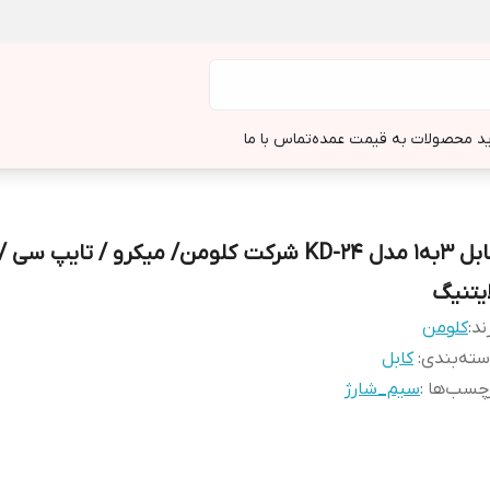
د محصولات به قیمت عمده
تماس با ما
کابل 3به1 مدل KD-24 شرکت کلومن/ میکرو / تایپ سی /
ایتنیگ
ند:
کلومن
ته‌بندی
:
کابل
چسب‌ها :
سیم_شارژ