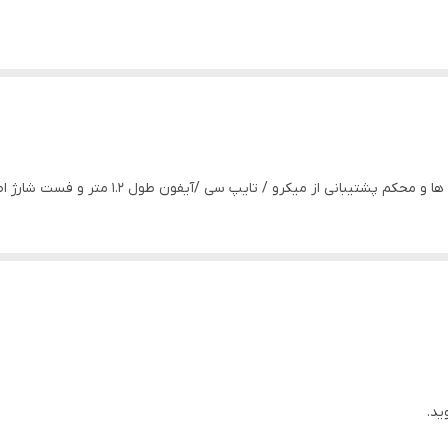
 میکرو / تایپ سی /آیفون طول ۱.۲ متر و فست شارژ اطلاعات بیشتر ارسال به
ید.