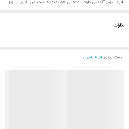
باتری سوپر آلکالاین کلومن انتخابی هوشمندانه است. این باتری از نوع
AA (قلمی)
بوده و با بهره‌گیری از فناوری سوپر آلکالاین، انرژی لازم برای
انواع دستگاه‌های خانگی و الکترونیکی را با پایداری بالا تأمین می‌کند.
نظرات
ویژگی‌ها:
نوع باتری:
قلمی (AA)
فناوری:
Super Alkaline
ولتاژ:
1.5 ولت
دسته‌بندی
:
انواع باطری
مناسب برای:
ساعت، اسباب‌بازی، کنترل تلویزیون، موس و کیبورد
بی‌سیم، چراغ قوه و سایر دستگاه‌های خانگی
فاقد جیوه و کادمیوم
– سازگار با محیط زیست
ماندگاری بالا در انبار
– تا چندین سال بدون افت کیفیت
مزایا:
دوام طولانی‌تر نسبت به باتری‌های معمولی روی–کربن
مناسب برای دستگاه‌های پرمصرف و دائمی