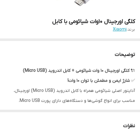
کلگی اورجینال 10وات شیائومی با کابل
برند:
Xiaomi
توضیحات
🔌
کلگی اورجینال ۱۰ وات شیائومی + کابل اندروید (Micro USB)
✅
شارژ ایمن و مطمئن با توان ۱۰ وات!
آداپتور اصلی شیائومی همراه با کابل اندروید (Micro USB) اورجینال،
مناسب برای انواع گوشی‌ها و دستگاه‌های دارای پورت Micro USB.
⚡
ویژگی‌ها:
توان خروجی ۱۰ وات برای شارژ استاندارد و مطمئن
نظرات
کابل Micro USB با کیفیت و دوام بالا