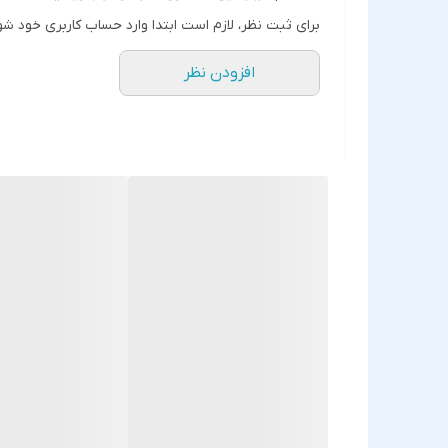
🔧 نصب آسان برای تعمیرکاران حرفه‌ای
برای ثبت نظر، لازم است ابتدا وارد حساب کاربری خود شو
🛡️ کیفیت ساخت بالا و دوام طولانی
افزودن نظر
موارد کاربرد:
از کار افتادن یا کند شدن عملکرد سنسور
خرابی یا شکستگی دکمه اثر انگشت در اثر ضربه یا 
تغییر رنگ یا کهنه شدن دکمه هوم
نکات مهم:
نصب این قطعه بهتر است توسط تکنسین متخصص انج
استفاده از فینگر اورجینال باعث حفظ امنیت گوشی