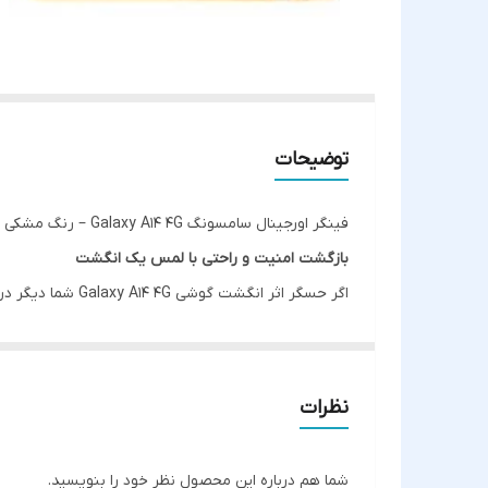
توضیحات
فینگر اورجینال سامسونگ Galaxy A14 4G – رنگ مشکی
بازگشت امنیت و راحتی با لمس یک انگشت
اگر حسگر اثر انگشت گوشی Galaxy A14 4G شما دیگر درست کار نمی‌کند، پاسخ‌دهی کند دارد یا به‌طور کلی از کار افتاده است، وقت آن رسیده تا آن را با یک
جایگزین کنید.
ویژگی‌ها:
✅
سازگار با مدل SM-A145F (Galaxy A14 4G)
نظرات
🎨 رنگ مشکی – هماهنگ با طراحی اصلی گوشی
🎯 دقت و سرعت بالا در تشخیص اثر انگشت
شما هم درباره این محصول نظر خود را بنویسید.