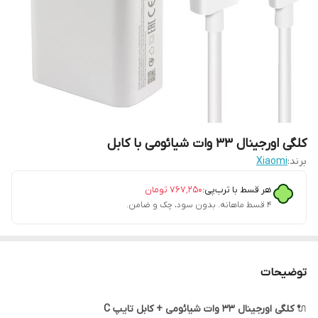
کلگی اورجینال 33 وات شیائومی با کابل
برند:
Xiaomi
هر قسط با ترب‌پی:
۷۶۷٬۲۵۰
تومان
۴ قسط ماهانه. بدون سود، چک و ضامن.
توضیحات
🔌
کلگی اورجینال ۳۳ وات شیائومی + کابل تایپ C