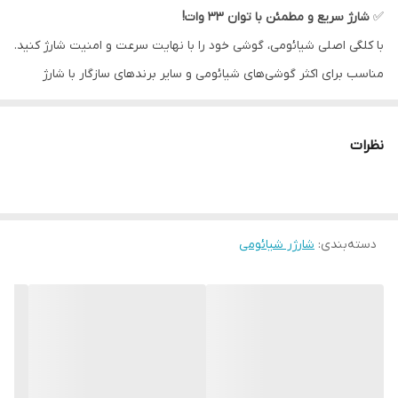
✅
شارژ سریع و مطمئن با توان ۳۳ وات!
با کلگی اصلی شیائومی، گوشی خود را با نهایت سرعت و امنیت شارژ کنید.
مناسب برای اکثر گوشی‌های شیائومی و سایر برندهای سازگار با شارژ
سریع.
⚡
ویژگی‌ها:
نظرات
توان خروجی: ۳۳ وات فست شارژ (Quick Charge 3.0 + Power
Delivery)
طراحی جمع‌وجور و مقاوم در برابر حرارت
دسته‌بندی
:
همراه با کابل اورجینال USB Type-C با کیفیت بالا
شارژر شیائومی
مناسب برای گوشی، تبلت و سایر دستگاه‌های Type-C
🎯
چرا این شارژر؟
محصول اورجینال و باکیفیت شیائومی
شارژ سریع بدون آسیب به باتری
ایده‌آل برای استفاده روزمره و سفر