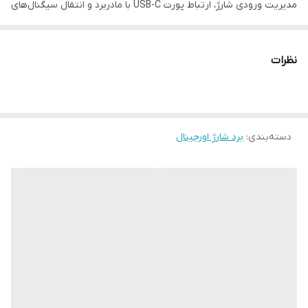
مدیریت ورودی شارژ، ارتباط پورت USB-C با مادربرد و انتقال سیگنال‌های
صدا (میکروفون) را بر عهده دارد. در صورت بروز مشکلاتی مانند شارژ
نشدن، قطع و وصل هنگام شارژ، یا عدم شناسایی کابل، تعویض برد شارژ
نظرات
می‌تواند مشکل را به‌طور کامل برطرف کند.
مشخصات و ویژگی‌ها:
قطعه اورجینال و فابریک سامسونگ
دسته‌بندی
:
دارای سوکت شارژ تایپ C، میکروفون و فلت اتصال به برد اصلی
برد شارژ اورجینال
پشتیبانی از شارژ سریع (Fast Charging)
تست شده و آماده نصب
کیفیت ساخت بالا با دوام طولانی
موارد استفاده:
شارژ نشدن گوشی با کابل‌های سالم
قطع و وصل شدن حین شارژ
عدم شناسایی گوشی توسط کامپیوتر