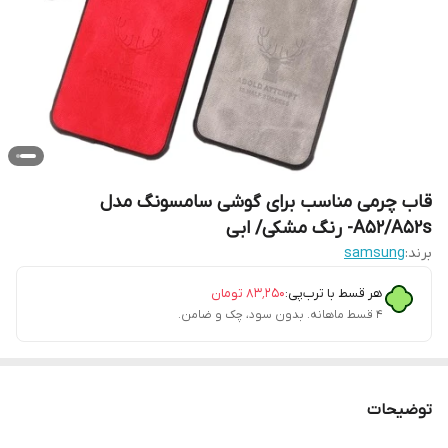
قاب چرمی مناسب برای گوشی سامسونگ مدل
A52/A52s- رنگ مشکی/ ابی
برند:
samsung
هر قسط با ترب‌پی:
۸۳٬۲۵۰
تومان
۴ قسط ماهانه. بدون سود، چک و ضامن.
توضیحات