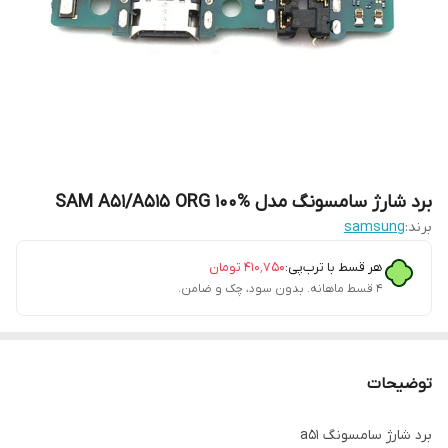
برد شارژ سامسونگ مدل SAM A51/A515 ORG 100%
برند:
samsung
هر قسط با ترب‌پی:
۴۱۰٬۷۵۰
تومان
۴ قسط ماهانه. بدون سود، چک و ضامن.
توضیحات
برد شارژ سامسونگ a51