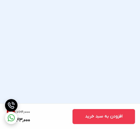
1,764,000
6
%
افزودن به سبد خرید
1,643,000