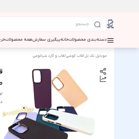
دسته‌بندی محصولات
خانه
پیگیری سفارش
همه محصولات
خری
موبایل تک تل
/
قاب گوشی
/
قاب و گارد شیائومی
ص
بر
دس