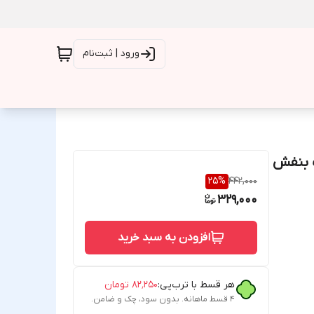
ورود | ثبت‌نام
25
%
442,000
329,000
افزودن به سبد خرید
هر قسط با ترب‌پی:
۸۲٬۲۵۰
تومان
۴ قسط ماهانه. بدون سود، چک و ضامن.