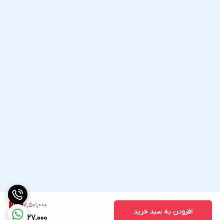
7,501,000
16
%
افزودن به سبد خرید
6,227,000