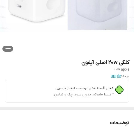
کلگی 20w اصلی آیفون
20w apple
برند:
apple
امکان قسط‌بندی برحسب اعتبار ترب‌پی
۴ قسط ماهانه. بدون سود، چک و ضامن.
توضیحات