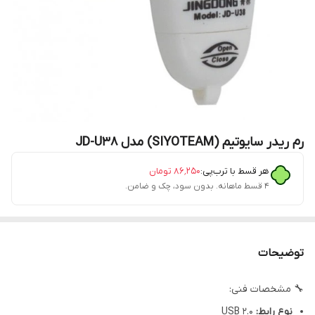
رم ریدر سایوتیم (SIYOTEAM) مدل JD-U38‏
هر قسط با ترب‌پی:
۸۶٬۲۵۰
تومان
۴ قسط ماهانه. بدون سود، چک و ضامن.
توضیحات
🔧 مشخصات فنی:
نوع رابط:
USB 2.0