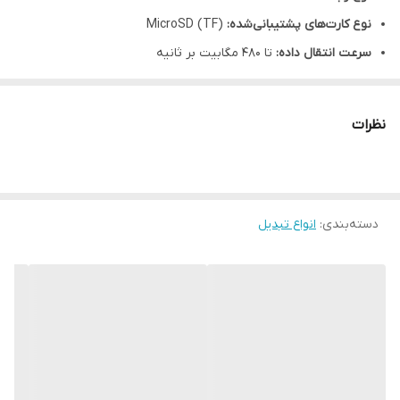
نوع کارت‌های پشتیبانی‌شده:
MicroSD (TF)
سرعت انتقال داده:
تا 480 مگابیت بر ثانیه
سازگاری با سیستم‌عامل‌ها:
Windows، macOS، Linux
ویژگی‌ها:
پشتیبانی از Plug & Play، بدون نیاز به نصب درایور
نظرات
دسته‌بندی
:
انواع تبدیل