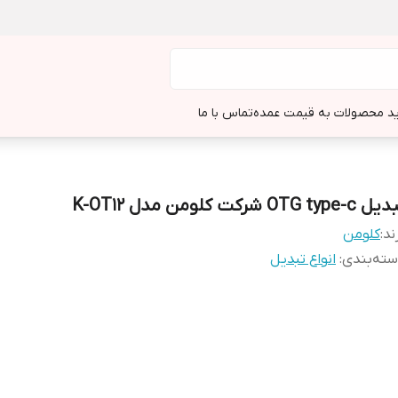
د محصولات به قیمت عمده
تماس با ما
OTG type-c شرکت کلومن مدل K-OT12
ند:
کلومن
ته‌بندی
:
انواع تبدیل