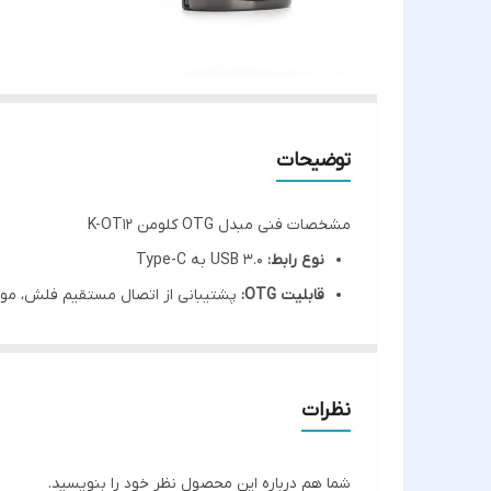
توضیحات
مشخصات فنی مبدل OTG کلومن K-OT12
نوع رابط:
USB 3.0 به Type-C
قابلیت OTG:
پشتیبانی از اتصال مستقیم فلش، موس،
جنس بدنه:
فلزی با طراحی مقاوم
سازگاری:
مناسب برای دستگاه‌های دارای پورت Type-C از جمله گوشی‌های اندرویدی، تبلت‌ها و لپ‌تاپ‌ها
کاربرد:
انتقال سریع داده‌ها، اتصال لوازم جانبی بدون نی
نظرات
مزایای استفاده از مبدل K-OT12
پشتیبانی از استاندارد USB 3.0 برای انتقال داده با سرعت بالا
شما هم درباره این محصول نظر خود را بنویسید.